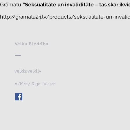
Grāmatu
“Seksualitāte un invaliditāte – tas skar ikv
http://gramata24.lv/products/seksualitate-un-invalid
Velku Biedrība
velki@velki.lv
A/K 117, Rīga LV-1011