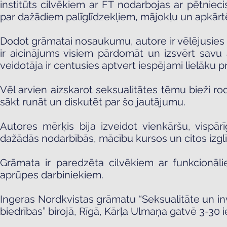
institūts cilvēkiem ar FT nodarbojas ar pētnieci
par dažādiem palīglīdzekļiem, mājokļu un apkārtē
Dodot grāmatai nosaukumu, autore ir vēlējusies u
ir aicinājums visiem pārdomāt un izsvērt savu
veidotāja ir centusies aptvert iespējami lielāku p
Vēl arvien aizskarot seksualitātes tēmu bieži ro
sākt runāt un diskutēt par šo jautājumu.
Autores mērķis bija izveidot vienkāršu, vispā
dažādās nodarbībās, mācību kursos un citos izgl
Grāmata ir paredzēta cilvēkiem ar funkcionāl
aprūpes darbiniekiem.
Ingeras Nordkvistas grāmatu “Seksualitāte un inva
biedrības” birojā, Rīgā, Kārļa Ulmaņa gatvē 3-30 