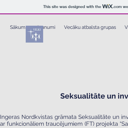
This site was designed with the
.com
web
Sākums
Jaunumi
Vecāku atbalsta grupas
V
Seksualitāte un inv
Ingeras Nordkvistas grāmata Seksualitāte un inval
ar funkcionāliem traucējumiem (FT) projekta “Sav